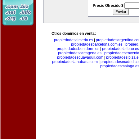
Precio Ofrecido $
Otros dominios en venta:
propiedadesalmeria.es
|
propiedadesargentina.c
propiedadesbarcelona.com.es
|
propied
propiedadesbenidorm.es
|
propiedadesbilbao.es
propiedadescartagena.es
|
propiedadesenventa
propiedadesguayaquil.com
|
propiedadesibiza.e
propiedadeslahabana.com
|
propiedadesmadrid.co
propiedadesmalaga.e