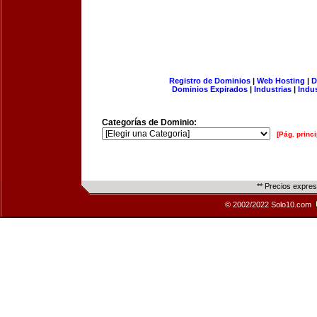
Registro de Dominios
|
Web Hosting
|
D
Dominios Expirados
|
Industrias
|
Indu
Categorías de Dominio:
[Pág. princi
** Precios expre
© 2002/2022 Solo10.com