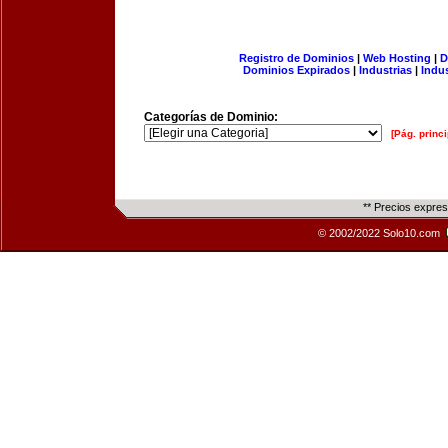
Registro de Dominios
|
Web Hosting
|
D
Dominios Expirados
|
Industrias
|
Indu
Categorías de Dominio:
[Pág. princi
** Precios expre
© 2002/2022 Solo10.com