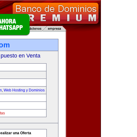
com
 puesto en Venta
on
,
Web Hosting y Dominios
tas
ealizar una Oferta