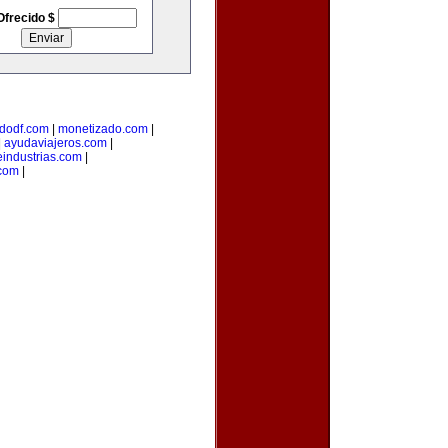
Ofrecido $
dodf.com
|
monetizado.com
|
|
ayudaviajeros.com
|
industrias.com
|
.com
|