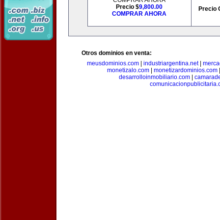
COMPRAR AHORA
Precio $
9,800.00
Precio 
COMPRAR AHORA
Otros dominios en venta:
meusdominios.com
|
industriargentina.net
|
merca
monetizalo.com
|
monetizardominios.com
desarrolloinmobiliario.com
|
camarade
comunicacionpublicitaria