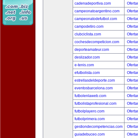
cadenadeportiva.com
Oferta
campeonatoargentino.com
Oferta
campeonatodefutbol.com
Oferta
campodetiro.com
Oferta
clubciclista.com
Oferta
cochesdecompeticion.com
Oferta
deporteamateur.com
Oferta
deslizador.com
Oferta
e-tenis.com
Oferta
efutbolista.com
Oferta
estrellasdeldeporte.com
Oferta
eventosbarcelona.com
Oferta
futbolenlaweb.com
Oferta
futbolistaprofesional.com
Oferta
futbolplayero.com
Oferta
futbolprimera.com
Oferta
gestiondecompetencias.com
Oferta
guiadebuceo.com
Oferta