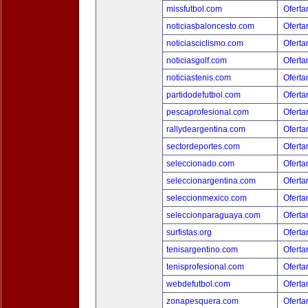
missfutbol.com
Oferta
noticiasbaloncesto.com
Oferta
noticiasciclismo.com
Oferta
noticiasgolf.com
Oferta
noticiastenis.com
Oferta
partidodefutbol.com
Oferta
pescaprofesional.com
Oferta
rallydeargentina.com
Oferta
sectordeportes.com
Oferta
seleccionado.com
Oferta
seleccionargentina.com
Oferta
seleccionmexico.com
Oferta
seleccionparaguaya.com
Oferta
surfistas.org
Oferta
tenisargentino.com
Oferta
tenisprofesional.com
Oferta
webdefutbol.com
Oferta
zonapesquera.com
Oferta