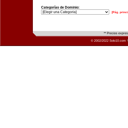
Categorías de Dominio:
[Pág. princi
** Precios expre
© 2002/2022 Solo10.com