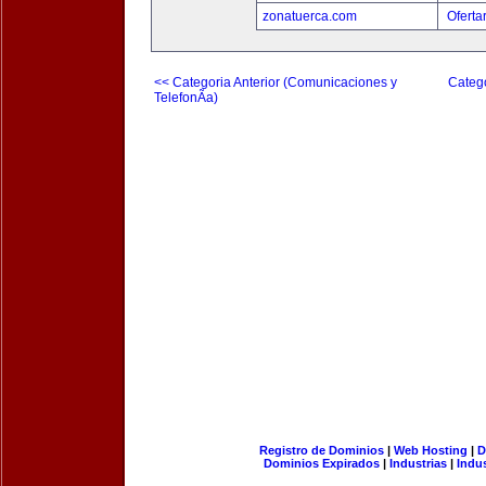
zonatuerca.com
Oferta
<< Categoria Anterior (Comunicaciones y
Catego
TelefonÃ­a)
Registro de Dominios
|
Web Hosting
|
D
Dominios Expirados
|
Industrias
|
Indu