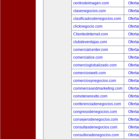
centrodeimagen.com
Oferta
clasenegocios.com
Oferta
clasificadosdenegocios.com
Oferta
clicknegocio.com
Oferta
ClientesInternet.com
Oferta
clubdeventajas.com
Oferta
comercialcenter.com
Oferta
comercialice.com
Oferta
comercioglobalizado.com
Oferta
comerciosweb.com
Oferta
comerciosynegocios.com
Oferta
commerceandmarketing.com
Oferta
comotenerexito.com
Oferta
conferenciadenegocios.com
Oferta
congresodenegocios.com
Oferta
consejerodenegocios.com
Oferta
consultasdenegocios.com
Oferta
consultoradenegocios.com
Oferta