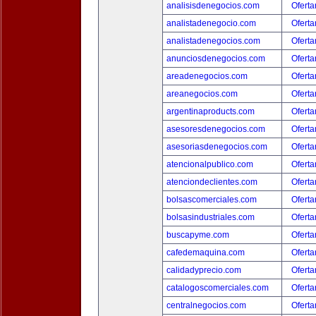
analisisdenegocios.com
Oferta
analistadenegocio.com
Oferta
analistadenegocios.com
Oferta
anunciosdenegocios.com
Oferta
areadenegocios.com
Oferta
areanegocios.com
Oferta
argentinaproducts.com
Oferta
asesoresdenegocios.com
Oferta
asesoriasdenegocios.com
Oferta
atencionalpublico.com
Oferta
atenciondeclientes.com
Oferta
bolsascomerciales.com
Oferta
bolsasindustriales.com
Oferta
buscapyme.com
Oferta
cafedemaquina.com
Oferta
calidadyprecio.com
Oferta
catalogoscomerciales.com
Oferta
centralnegocios.com
Oferta