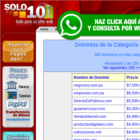
Dominios de la Categoría
385 dominios en esta categ
Mostrando 1 de 150
Ver siguientes 150 >>
Nombre de Dominio
Precio
negocios.com.pa
$7,500
empresas.com.pa
$6,500
DirectoDeFabrica.com
$5,999
guiamercosur.com
$5,000
VentasInternet.com
$4,999
productosdigitales.com
$4,950
cotizaciones.net
$4,800