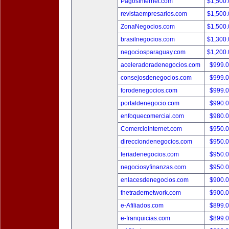
PagosInternet.com
$1,500
revistaempresarios.com
$1,500
ZonaNegocios.com
$1,500
brasilnegocios.com
$1,300
negociosparaguay.com
$1,200
aceleradoradenegocios.com
$999.
consejosdenegocios.com
$999.
forodenegocios.com
$999.
portaldenegocio.com
$990.
enfoquecomercial.com
$980.
ComercioInternet.com
$950.
direcciondenegocios.com
$950.
feriadenegocios.com
$950.
negociosyfinanzas.com
$950.
enlacesdenegocios.com
$900.
thetradernetwork.com
$900.
e-Afiliados.com
$899.
e-franquicias.com
$899.