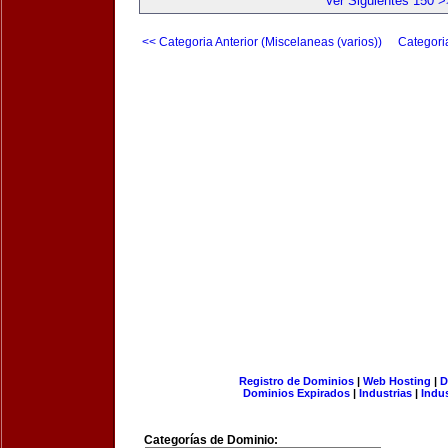
Ver Siguientes 150 >
<< Categoria Anterior (Miscelaneas (varios))
Categori
Registro de Dominios
|
Web Hosting
|
D
Dominios Expirados
|
Industrias
|
Indu
Categorías de Dominio: