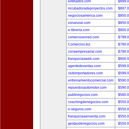
eAfiliados.com
$899.
incubadoradeproyectos.com
$897.
negociosamerica.com
$850.
zonarural.com
$850.
e-libreria.com
$800.
comercioenred.com
$799.
Comercios.biz
$790.
zonaempresarial.com
$790.
franquiciasweb.com
$600.
agentedeventas.com
$599.
clubimportadores.com
$599.
entrenamientocomercial.com
$590.
repuestosautomotor.com
$590.
publinegocios.com
$580.
coachingdenegocios.com
$550.
e-seguros.com
$550.
franquiciasenventa.com
$550.
gestaodenegocios.com
$550.