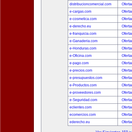
distribucioncomercial.com
Oferta
e-cargas.com
Oferta
e-cosmetica.com
Oferta
e-derecho.eu
Oferta
e-franquicia.com
Oferta
e-Ganaderia.com
Oferta
e-Honduras.com
Oferta
e-Oficina.com
Oferta
e-pago.com
Oferta
e-precios.com
Oferta
e-presupuestos.com
Oferta
e-Productos.com
Oferta
e-proveedores.com
Oferta
e-Seguridad.com
Oferta
eclientes.com
Oferta
ecomercios.com
Oferta
ederecho.eu
Oferta