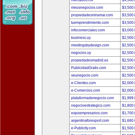
mercados.mx
$4,500
meusnegocios.com
$3,500
propiedadesmiramar.com
$3,500
tuemprendimiento.com
$3,500
infocomerciales.com
$3,000
business.uy
$2,500
meetingsbydesign.com
$2,500
negocios.uy
$2,500
propiedadesmadrid.es
$2,500
PublicidadGratis.com
$2,500
seunegocio.com
$2,500
e-Clientes.com
$2,000
e-Comercios.com
$2,000
plataformadenegocio.com
$1,999
negocioestrategico.com
$1,800
expoempresarios.com
$1,700
argentinaforexport.com
$1,680
e-Publicity.com
$1,500