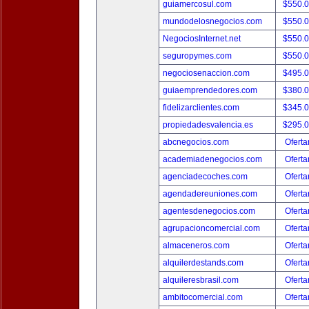
guiamercosul.com
$550.
mundodelosnegocios.com
$550.
NegociosInternet.net
$550.
seguropymes.com
$550.
negociosenaccion.com
$495.
guiaemprendedores.com
$380.
fidelizarclientes.com
$345.
propiedadesvalencia.es
$295.
abcnegocios.com
Oferta
academiadenegocios.com
Oferta
agenciadecoches.com
Oferta
agendadereuniones.com
Oferta
agentesdenegocios.com
Oferta
agrupacioncomercial.com
Oferta
almaceneros.com
Oferta
alquilerdestands.com
Oferta
alquileresbrasil.com
Oferta
ambitocomercial.com
Oferta